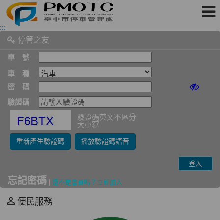
跳
:::
到
停管之友
主
要
內
車 號
容
區
車 種
塊
密 碼
驗證碼
驗證碼英文不區分
大小寫
重新產生驗證碼
播放驗證碼語音
登入
忘記密碼
|
還不是會員嗎？立即加入
便民服務