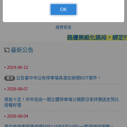
OK
繳費管道
路邊無紙化路段，綁定行
最新公告
2024-06-12
公告臺中市公有停車場具潛在辦理BOT案件。
置頂
2026-08-07
爸氣十足！中市自由一期立體停車場父親節分享評價送史努比
授權好禮
2026-08-04
臺中市停車管理處網站於115年8月24日(一)暫停提供服務。