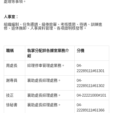
處理等事項。
人事室：
組織編制、任免遷調、級俸銓審、考核獎懲、待遇、訓練進
修、退休撫卹、人事資料管理、各項證明核發等。
職稱
執掌分配詳各課室業務介
分機
紹
周處長
綜理停車管理處業務。
04-
22289111#61301
謝專員
襄助處長綜理處務。
04-
22289111#61302
技正
襄助處長綜理處務。
04-22221000#101
徐秘書
襄助處長綜理處務。
04-
22289111#61366