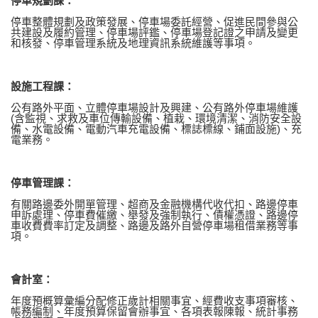
停車規劃課：
停車整體規劃及政策發展、停車場委託經營、促進民間參與公
共建設及履約管理、停車場評鑑、停車場登記證之申請及變更
和核發、停車管理系統及地理資訊系統維護等事項。
設施工程課：
公有路外平面、立體停車場設計及興建、公有路外停車場維護
(
含監視、求救及車位傳輸設備、植栽、環境清潔、消防安全設
備、水電設備、電動汽車充電設備、標誌標線、鋪面設施
)
、充
電業務。
停車管理課：
有關路邊委外開單管理、超商及金融機構代收代扣、路邊停車
申訴處理、停車費催繳、舉發及強制執行、債權憑證、路邊停
車收費費率訂定及調整、路邊及路外自營停車場租借業務等事
項。
會計室：
年度預概算彙編分配修正歲計相關事宜、經費收支事項審核、
帳務編制、年度預算保留會辦事宜、各項表報陳報、統計事務