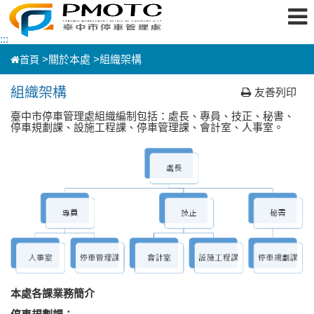
跳
:::
到
主
>
關於本處 >
組織架構
首頁
要
內
容
組織架構
友善列印
區
塊
臺中市停車管理處組織編制包括：處長、專員、技正、秘書、
停車規劃課、設施工程課、停車管理課、會計室、人事室。
本處各課業務簡介