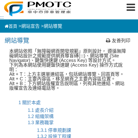
跳
:::
到
主
>
網站宣告 >
網站導覽
首頁
要
內
容
網站導覽
友善列印
區
塊
本網站依照「無障礙網頁開發規範」原則設計， 遵循無障
礙網站設計之規範提供網頁導盲磚(:::)、網站導覽 (Site
Navigator)、鍵盤快速鍵 (Access Key) 等設計方式。
下列為本網站使用鍵盤快速鍵 (Access Key) 操作方式說
明：
Alt + T：上方主選單連結區，包括網站導覽、回首頁等。
Alt + C：主要內容區，移至網頁之主要內容區位置。
Alt + B：下方網站版權宣告說明區，列有其他連結、網站
版權宣告及連絡電話等。
1 關於本處
1.1 處長介紹
1.2 組織架構
1.3 業務職掌
1.3.1 停車規劃課
1.3.2 設施工程課