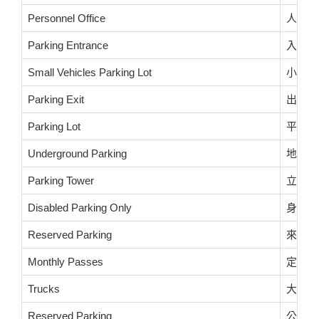
Personnel Office
人事室
Parking Entrance
入口車
Small Vehicles Parking Lot
小型車
Parking Exit
出口車
Parking Lot
平面停
Underground Parking
地下停
Parking Tower
立體停
Disabled Parking Only
身心障
Reserved Parking
來賓專
Monthly Passes
定期票
Trucks
大貨車
Reserved Parking
公務車