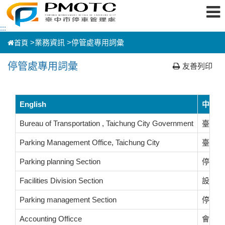
跳
:::
到
主
>
業務資訊 >
停管處專用詞彙
首頁
要
內
容
停管處專用詞彙
友善列印
區
塊
English
中文
Bureau of Transportation , Taichung City Government
臺中市
Parking Management Office, Taichung City
臺中市
Parking planning Section
停車規
Facilities Division Section
設施工
Parking management Section
停車管
Accounting Officce
會計室