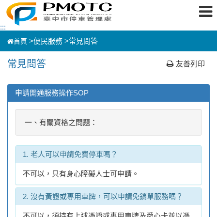
跳
:::
到
主
>
便民服務 >
常見問答
首頁
要
內
容
常見問答
友善列印
區
塊
申請開通服務操作SOP
一、有關資格之問題：
1. 老人可以申請免費停車嗎？
不可以，只有身心障礙人士可申請。
2. 沒有黃證或專用車牌，可以申請免銷單服務嗎？
不可以，須持有上述憑證或專用車牌及愛心卡並以憑