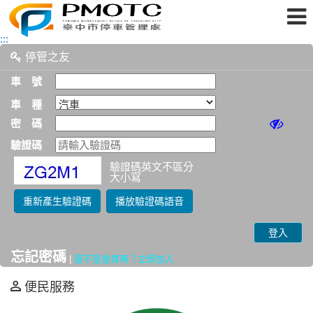
跳
:::
到
停管之友
主
要
內
車 號
容
區
車 種
塊
密 碼
驗證碼
驗證碼英文不區分
大小寫
重新產生驗證碼
播放驗證碼語音
登入
忘記密碼
|
還不是會員嗎？立即加入
便民服務